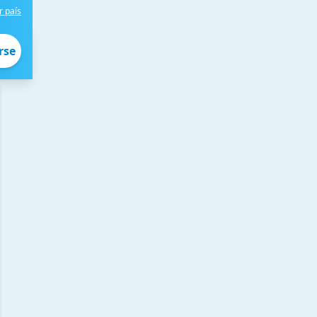
r país
rse