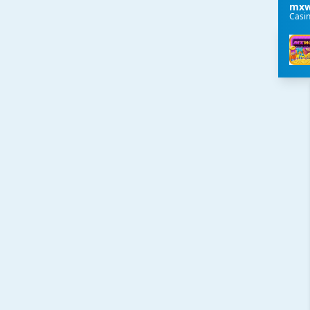
mxw
Casin