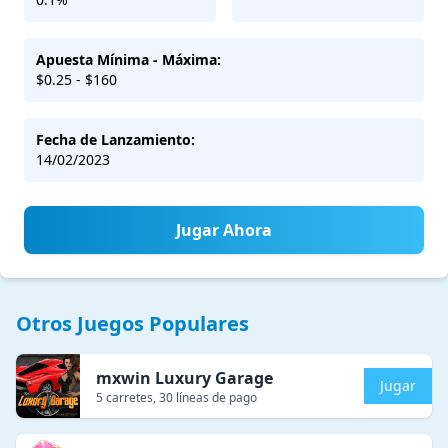
Apuesta Mínima - Máxima:
$0.25 - $160
Fecha de Lanzamiento:
14/02/2023
Jugar Ahora
Otros Juegos Populares
mxwin Luxury Garage
Jugar
5 carretes, 30 líneas de pago