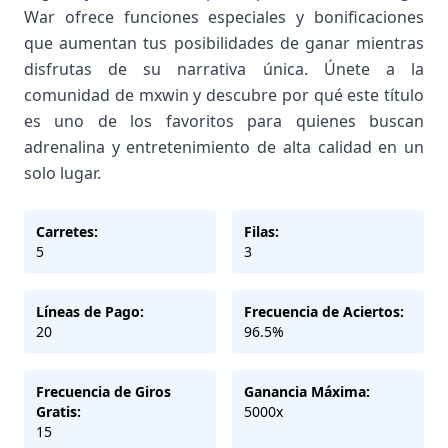
War ofrece funciones especiales y bonificaciones
que aumentan tus posibilidades de ganar mientras
disfrutas de su narrativa única. Únete a la
comunidad de mxwin y descubre por qué este título
es uno de los favoritos para quienes buscan
adrenalina y entretenimiento de alta calidad en un
solo lugar.
Carretes:
Filas:
5
3
Líneas de Pago:
Frecuencia de Aciertos:
20
96.5%
Frecuencia de Giros
Ganancia Máxima:
Gratis:
5000x
15