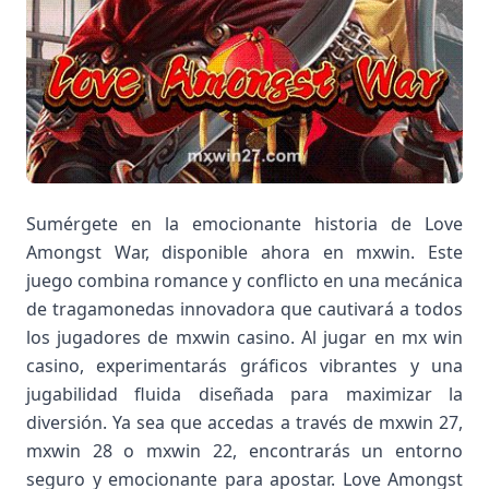
Sumérgete en la emocionante historia de Love
Amongst War, disponible ahora en mxwin. Este
juego combina romance y conflicto en una mecánica
de tragamonedas innovadora que cautivará a todos
los jugadores de mxwin casino. Al jugar en mx win
casino, experimentarás gráficos vibrantes y una
jugabilidad fluida diseñada para maximizar la
diversión. Ya sea que accedas a través de mxwin 27,
mxwin 28 o mxwin 22, encontrarás un entorno
seguro y emocionante para apostar. Love Amongst