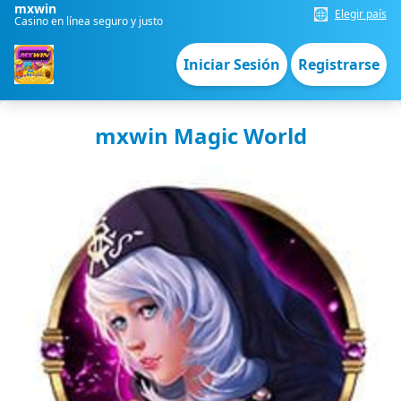
mxwin
🌐
Elegir país
Casino en línea seguro y justo
Iniciar Sesión
Registrarse
mxwin Magic World