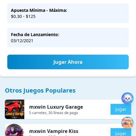
Apuesta Mínima - Máxima:
$0.30 - $125
Fecha de Lanzamiento:
03/12/2021
Jugar Ahora
Otros Juegos Populares
mxwin Luxury Garage
Jugar
5 carretes, 30 líneas de pago
mxwin Vampire Kiss
Jugar