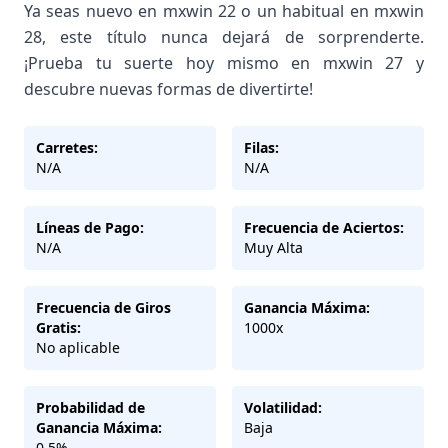
Ya seas nuevo en mxwin 22 o un habitual en mxwin
28, este título nunca dejará de sorprenderte.
¡Prueba tu suerte hoy mismo en mxwin 27 y
descubre nuevas formas de divertirte!
Carretes:
Filas:
N/A
N/A
Líneas de Pago:
Frecuencia de Aciertos:
N/A
Muy Alta
Frecuencia de Giros
Ganancia Máxima:
Gratis:
1000x
No aplicable
Probabilidad de
Volatilidad:
Ganancia Máxima:
Baja
0.5%