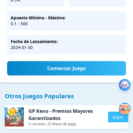
Apuesta Mínima - Máxima:
0.1 - 500
Fecha de Lanzamiento:
2024-01-30
Comenzar Juego
Otros Juegos Populares
GP Keno - Premios Mayores
Jugar
Garantizados
5 carretes, 25 líneas de pago