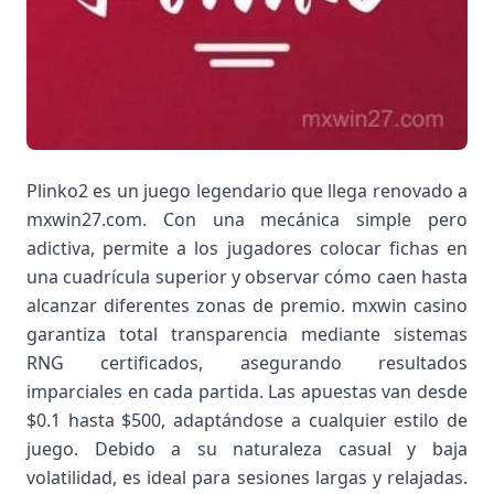
Plinko2 es un juego legendario que llega renovado a
mxwin27.com. Con una mecánica simple pero
adictiva, permite a los jugadores colocar fichas en
una cuadrícula superior y observar cómo caen hasta
alcanzar diferentes zonas de premio. mxwin casino
garantiza total transparencia mediante sistemas
RNG certificados, asegurando resultados
imparciales en cada partida. Las apuestas van desde
$0.1 hasta $500, adaptándose a cualquier estilo de
juego. Debido a su naturaleza casual y baja
volatilidad, es ideal para sesiones largas y relajadas.